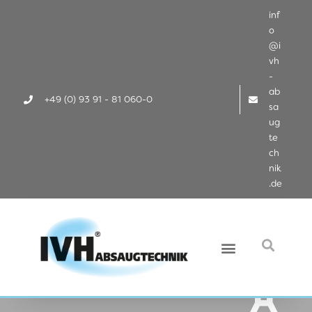
inf
o
@i
vh
-
ab
+49 (0) 93 91 - 81 060-0
sa
ug
te
ch
nik
.de