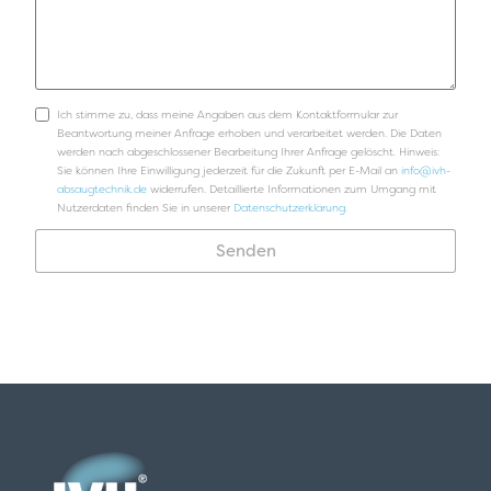
Ich stimme zu, dass meine Angaben aus dem Kontaktformular zur
Beantwortung meiner Anfrage erhoben und verarbeitet werden. Die Daten
werden nach abgeschlossener Bearbeitung Ihrer Anfrage gelöscht. Hinweis:
Sie können Ihre Einwilligung jederzeit für die Zukunft per E-Mail an
info@ivh-
absaugtechnik.de
widerrufen. Detaillierte Informationen zum Umgang mit
Nutzerdaten finden Sie in unserer
Datenschutzerklärung.
Senden