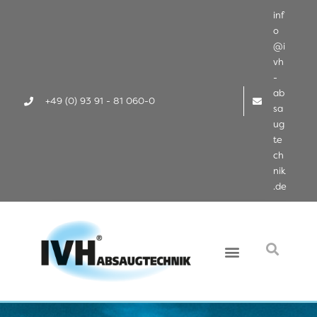
inf
o
@i
vh
-
ab
+49 (0) 93 91 - 81 060-0
sa
ug
te
ch
nik
.de