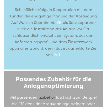
Schließlich erfolgt in Kooperation mit dem
Kunden die endgültige Planung der Absaugung.
Auf Wunsch übernimmt
IVH
als Servicepartner
auch die Installation der Anlage vor Ort.
Schlussendlich entsteht ein System, das dem
Anforderungsprofil und dem Einsatzzweck
optimal entspricht, denn das ist das erklärte Ziel
von
IVH
.
Passendes Zubehör für die
Anlagenoptimierung
Mit passendem
Zubehör
lässt sich zum Beispiel
die Effizienz der Absauganlage steigern oder