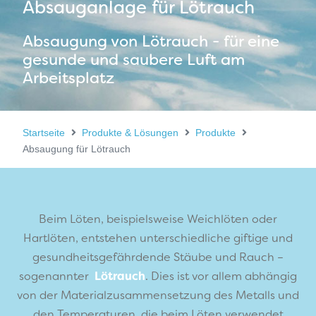
Absauganlage für Lötrauch
Absaugung von Lötrauch - für eine
gesunde und saubere Luft am
Arbeitsplatz
Startseite
Produkte & Lösungen
Produkte
Absaugung für Lötrauch
Beim Löten, beispielsweise Weichlöten oder
Hartlöten, entstehen unterschiedliche giftige und
gesundheitsgefährdende Stäube und Rauch –
sogenannter
Lötrauch
. Dies ist vor allem abhängig
von der Materialzusammensetzung des Metalls und
den Temperaturen, die beim Löten verwendet