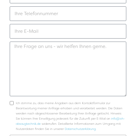
Ich stimme zu, dass meine Angaben aus dem Kontaktformular zur
Beantwortung meiner Anfrage erhoben und verarbeitet werden. Die Daten
werden nach abgeschlossener Bearbeitung Ihrer Anfrage gelöscht. Hinweis:
Sie können Ihre Einwilligung jederzeit für die Zukunft per E-Mail an
info@ivh-
absaugtechnik.de
widerrufen. Detaillierte Informationen zum Umgang mit
Nutzerdaten finden Sie in unserer
Datenschutzerklärung.