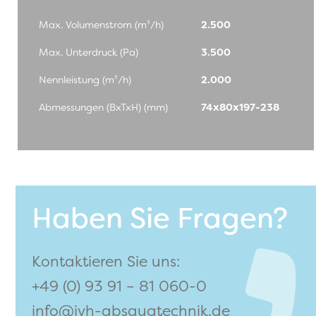
Max. Volumenstrom (m³/h)
2.500
Max. Unterdruck (Pa)
3.500
Nennleistung (m³/h)
2.000
Abmessungen (BxTxH) (mm)
74x80x197-238
Haben Sie Fragen?
Kontaktieren Sie uns:
+49 (0) 93 91 – 81 060-0
info@ivh-absaugtechnik.de