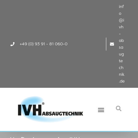
inf
o
@i
vh
-
ab
+49 (0) 93 91 - 81 060-0
sa
ug
te
ch
nik
.de