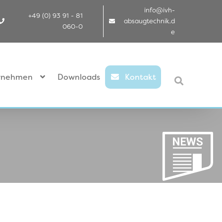
info@ivh-
+49 (0) 93 91 - 81
absaugtechnik.d
060-0
e
rnehmen
Downloads
Kontakt