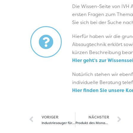
Die Wissen-Seite von IVH A
ersten Fragen zum Thema
Sie sich bei der Suche na
Hierfür haben wir die grun
Absaugtechnik erklärt sowi
kürzen Beschreibung bean
Hier geht’s zur Wissenssei
Natürlich stehen wir ebenf
individuelle Beratung tele
Hier finden Sie unsere K
VORIGER
NÄCHSTER
Industriesauger für den 3D-Druck – additive Fertigung
Produkt des Monats Juli – Lötrauchabsaugung LRA 200.1