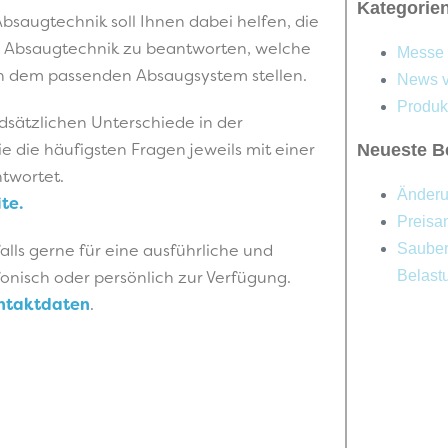
Kategorie
bsaugtechnik soll Ihnen dabei helfen, die
 Absaugtechnik zu beantworten, welche
Messe 
ch dem passenden Absaugsystem stellen.
News v
Produk
dsätzlichen Unterschiede in der
e die häufigsten Fragen jeweils mit einer
Neueste B
twortet.
Änderu
te.
Preisa
alls gerne für eine ausführliche und
Saubere
fonisch oder persönlich zur Verfügung.
Belast
ontaktdaten
.